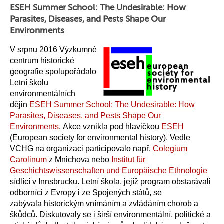
ESEH Summer School: The Undesirable: How
Parasites, Diseases, and Pests Shape Our
Environments
V srpnu 2016 Výzkumné
centrum historické
geografie spolupořádalo
Letní školu
environmentálních
dějin
ESEH Summer School: The Undesirable: How
Parasites,
Diseases, and Pests Shape Our
Environments
. Akce vznikla pod hlavičkou
ESEH
(European society for environmental history). Vedle
VCHG na organizaci participovalo např.
Colegium
Carolinum
z Mnichova nebo
Institut für
Geschichtswissenschaften und Europäische Ethnologie
sídlící v Innsbrucku. Letní škola, jejíž program obstarávali
odborníci z Evropy i ze Spojených států, se
zabývala historickým vnímáním a zvládáním chorob a
škůdců. Diskutovaly se i širší environmentální, politické a