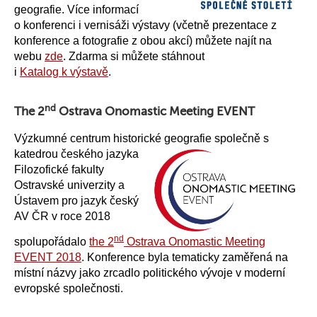
geografie. Více informací
o konferenci i vernisáži výstavy (včetně prezentace z
konference a fotografie z obou akcí) můžete najít na
webu
zde
. Zdarma si můžete stáhnout
i
Katalog k výstavě
.
nd
The 2
Ostrava Onomastic Meeting EVENT
Výzkumné centrum historické geografie
společně s
katedrou českého jazyka
Filozofické fakulty
Ostravské univerzity a
Ústavem pro jazyk český
AV ČR v roce 2018
nd
spolupořádalo
the 2
Ostrava Onomastic Meeting
EVENT 2018
. Konference byla tematicky zaměřená na
místní názvy jako zrcadlo politického vývoje v moderní
evropské společnosti.